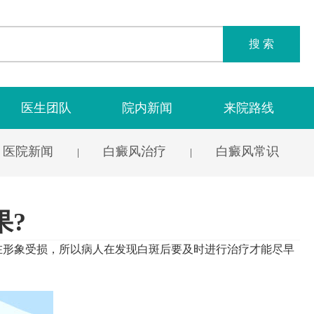
搜 索
医生团队
院内新闻
来院路线
医院新闻
白癜风治疗
白癜风常识
|
|
果?
形象受损，所以病人在发现白斑后要及时进行治疗才能尽早