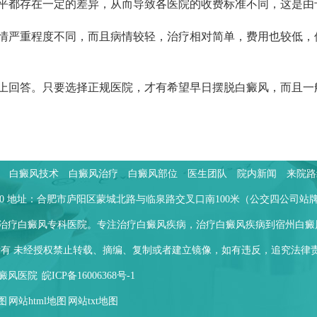
平都存在一定的差异，从而导致各医院的收费标准不同，这是由
情严重程度不同，而且病情较轻，治疗相对简单，费用也较低，
上回答。只要选择正规医院，才有希望早日摆脱白癜风，而且一
白癜风技术
白癜风治疗
白癜风部位
医生团队
院内新闻
来院路
733120 地址：合肥市庐阳区蒙城北路与临泉路交叉口南100米（公交四公司站
治疗白癜风专科医院。专注治疗白癜风疾病，治疗白癜风疾病到宿州白癜
所有 未经授权禁止转载、摘编、复制或者建立镜像，如有违反，追究法律
宿州白癜风医院
皖ICP备16006368号-1
图
网站html地图
网站txt地图